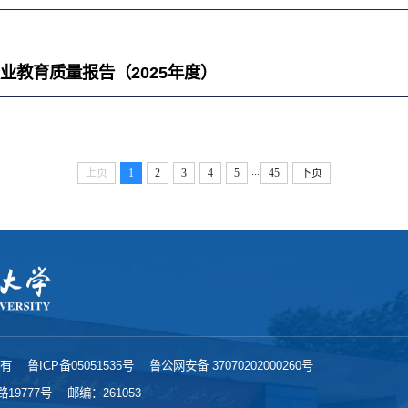
业教育质量报告（2025年度）
...
上页
1
2
3
4
5
45
下页
所有
鲁ICP备05051535号
鲁公网安备 37070202000260号
9777号
邮编：261053