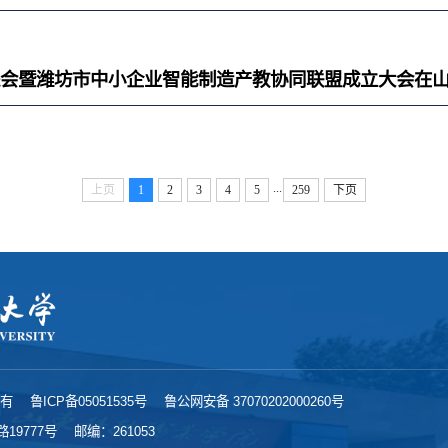
设推进会暨潍坊市中小企业智能制造产教协同联盟成立大会在
...
上页
1
2
3
4
5
259
下页
所有
鲁ICP备05051535号
鲁公网安备 37070202000260号
9777号
邮编：261053