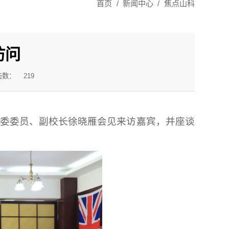
首页
/
新闻中心
/
焦点山科
访问
击数：
219
党委委员、副校长徐晓雁会见来访嘉宾，并座谈